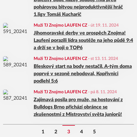
pohárovou bitvou nejproduktivnější hráč
1.ligy Tomáš Kucharič
Muži TJ Znojmo LAUFEN CZ
-
út 19. 11. 2024
Jihomoravské derby ve prospěch Znojma!
Laufeni porazili lídra soutěže na jeho půdě 9:4
a drží se v boji o TOP6
Muži TJ Znojmo LAUFEN CZ
-
st 13. 11. 2024
Bleskový start na body nestačil. A-tým doma
poprvé v sezoně nebodoval, Kopřivnici
podlehl 5:6
Muži TJ Znojmo LAUFEN CZ
-
pá 8. 11. 2024
Zajímavá posila pro muže, na hostování z
Bulldogs Brno přichází obránce se
zkušenostmi z Mistrovství světa juniorů!
1
2
3
4
5