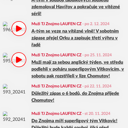
A-tým v souboji tabulkových sousedů
zdemoloval Havířov a pokračuje ve vítězné
sérii!
Muži TJ Znojmo LAUFEN CZ
-
po 2. 12. 2024
A-tým se veze na vítězné vlně! V sobotním
zápase přejel Orku a zapisuje třetí výhru v
řadě
Muži TJ Znojmo LAUFEN CZ
-
po 25. 11. 2024
Muži mají za sebou anglický týden, ve středu
podlehli v poháru superligovým Vítkovicím, v
sobotu pak rozstříleli v lize Chomutov!
Muži TJ Znojmo LAUFEN CZ
-
pá 22. 11. 2024
Důležitý zápas o 6 bodů, do Znojma přijede
Chomutov!
Muži TJ Znojmo LAUFEN CZ
-
st 20. 11. 2024
Do Znojma míří superligový tým Vítkovic!
Důležitý bude každý souboj, říká před