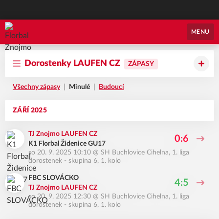
Florbal Znojmo
MENU
Dorostenky LAUFEN CZ
ZÁPASY
Všechny zápasy
Minulé
Budoucí
ZÁŘÍ 2025
TJ Znojmo LAUFEN CZ
0:6
K1 Florbal Židenice GU17
so 20. 9. 2025 10:10
@
SH Buchlovice Cihelna
,
1. liga
dorostenek - skupina 6, 1. kolo
FBC SLOVÁCKO
4:5
TJ Znojmo LAUFEN CZ
so 20. 9. 2025 12:30
@
SH Buchlovice Cihelna
,
1. liga
dorostenek - skupina 6, 1. kolo