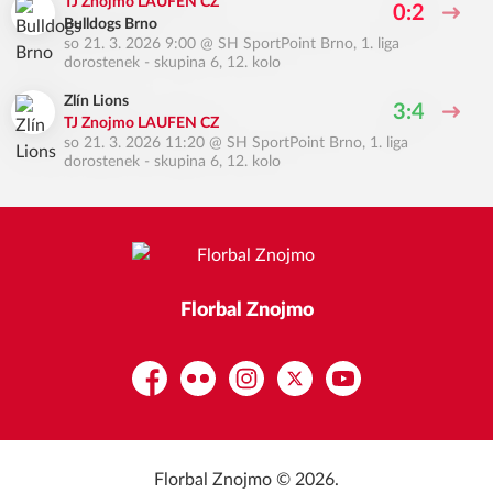
TJ Znojmo LAUFEN CZ
0:2
Bulldogs Brno
so 21. 3. 2026 9:00
@
SH SportPoint Brno
,
1. liga
dorostenek - skupina 6, 12. kolo
Zlín Lions
3:4
TJ Znojmo LAUFEN CZ
so 21. 3. 2026 11:20
@
SH SportPoint Brno
,
1. liga
dorostenek - skupina 6, 12. kolo
Florbal Znojmo
Facebook
Flickr
Instagram
Platform X
YouTube
Florbal Znojmo © 2026.