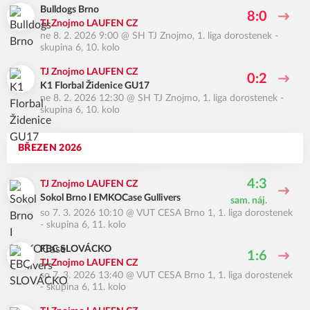
Bulldogs Brno
8:0
TJ Znojmo LAUFEN CZ
ne 8. 2. 2026 9:00
@
SH TJ Znojmo
,
1. liga dorostenek -
skupina 6, 10. kolo
TJ Znojmo LAUFEN CZ
0:2
K1 Florbal Židenice GU17
ne 8. 2. 2026 12:30
@
SH TJ Znojmo
,
1. liga dorostenek -
skupina 6, 10. kolo
BŘEZEN 2026
4:3
TJ Znojmo LAUFEN CZ
Sokol Brno I EMKOCase Gullivers
sam. náj.
so 7. 3. 2026 10:10
@
VUT CESA Brno 1
,
1. liga dorostenek
- skupina 6, 11. kolo
FBC SLOVÁCKO
1:6
TJ Znojmo LAUFEN CZ
so 7. 3. 2026 13:40
@
VUT CESA Brno 1
,
1. liga dorostenek
- skupina 6, 11. kolo