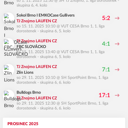
so 1. 11. 2025 12:30
@
SH TJ Znojmo
,
1. liga dorostenek -
skupina 6, 4. kolo
Sokol Brno I EMKOCase Gullivers
5:2
TJ Znojmo LAUFEN CZ
so 15. 11. 2025 10:10
@
VUT CESA Brno 1
,
1. liga
dorostenek - skupina 6, 5. kolo
TJ Znojmo LAUFEN CZ
4:1
FBC SLOVÁCKO
so 15. 11. 2025 13:40
@
VUT CESA Brno 1
,
1. liga
dorostenek - skupina 6, 5. kolo
TJ Znojmo LAUFEN CZ
7:1
Zlín Lions
so 29. 11. 2025 10:10
@
SH SportPoint Brno
,
1. liga
dorostenek - skupina 6, 6. kolo
Bulldogs Brno
17:1
TJ Znojmo LAUFEN CZ
so 29. 11. 2025 12:30
@
SH SportPoint Brno
,
1. liga
dorostenek - skupina 6, 6. kolo
PROSINEC 2025