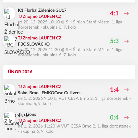
K1 Florbal Židenice GU17
4:1
TJ Znojmo LAUFEN CZ
so 20. 12. 2025 10:10
@
SH Širůch Staré Město
,
1. liga
dorostenek - skupina 6, 7. kolo
TJ Znojmo LAUFEN CZ
5:3
FBC SLOVÁCKO
so 20. 12. 2025 12:30
@
SH Širůch Staré Město
,
1. liga
dorostenek - skupina 6, 7. kolo
ÚNOR 2026
TJ Znojmo LAUFEN CZ
1:4
Sokol Brno I EMKOCase Gullivers
ne 1. 2. 2026 9:00
@
VUT CESA Brno 2
,
1. liga dorostenek -
skupina 6, 9. kolo
Zlín Lions
0:4
TJ Znojmo LAUFEN CZ
ne 1. 2. 2026 11:20
@
VUT CESA Brno 2
,
1. liga dorostenek
- skupina 6, 9. kolo