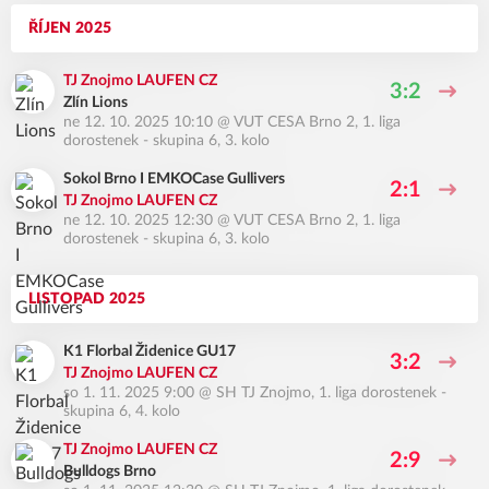
ŘÍJEN 2025
TJ Znojmo LAUFEN CZ
3:2
Zlín Lions
ne 12. 10. 2025 10:10
@
VUT CESA Brno 2
,
1. liga
dorostenek - skupina 6, 3. kolo
Sokol Brno I EMKOCase Gullivers
2:1
TJ Znojmo LAUFEN CZ
ne 12. 10. 2025 12:30
@
VUT CESA Brno 2
,
1. liga
dorostenek - skupina 6, 3. kolo
LISTOPAD 2025
K1 Florbal Židenice GU17
3:2
TJ Znojmo LAUFEN CZ
so 1. 11. 2025 9:00
@
SH TJ Znojmo
,
1. liga dorostenek -
skupina 6, 4. kolo
TJ Znojmo LAUFEN CZ
2:9
Bulldogs Brno