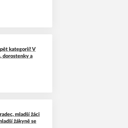
ět kategorií! V
a, dorostenky a
adec, mladší žáci
 mladší žákyně se