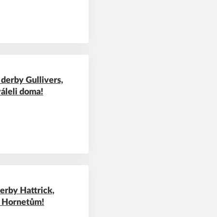
derby Gullivers,
váleli doma!
derby Hattrick,
ti Hornetům!