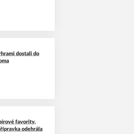
hrami dostali do
doma
írové favority,
přípravka odehrála