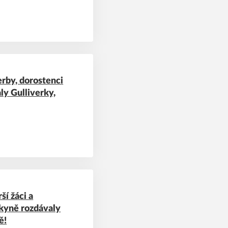
erby, dorostenci
ly Gulliverky,
ší žáci a
ákyně rozdávaly
ě!