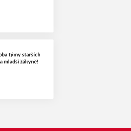
 oba týmy starších
 a mladší žákyně!