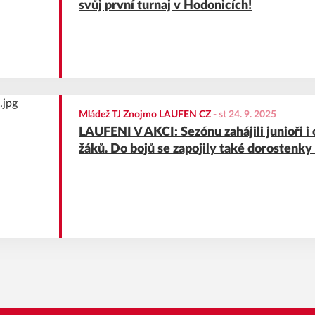
svůj první turnaj v Hodonicích!
Mládež TJ Znojmo LAUFEN CZ
-
st 24. 9. 2025
LAUFENI V AKCI: Sezónu zahájili junioři i
žáků. Do bojů se zapojily také dorostenky