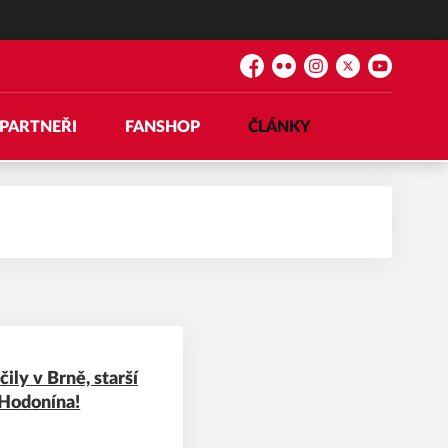
Facebook
Flickr
Instagram
Platform X
YouTube
PARTNEŘI
FANSHOP
ČLÁNKY
ily v Brně, starší
o Hodonína!