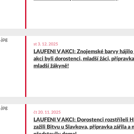
st 3. 12. 2025
LAUFENI V AKCI: Znojemské barvy hájilo p
akci byli dorostenci, mladší žáci, přípravk
mladší žákyně!
čt 20. 11. 2025
LAUFENI V AKCI: Dorostenci rozstříleli Hr
zažili Bitvu u Slavkova, přípravka zářila a