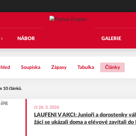
NÁBOR
GALERIE
ehled
Soupiska
Zápasy
Tabulka
Články
m 10 článků.
čt 26. 3. 2026
LAUFENI V AKCI: Junioři a dorostenky válč
žáci se ukázali doma a elévové zavítali d