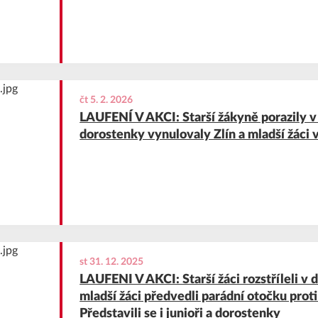
čt 5. 2. 2026
LAUFENÍ V AKCI: Starší žákyně porazily v 
dorostenky vynulovaly Zlín a mladší žáci 
st 31. 12. 2025
LAUFENI V AKCI: Starší žáci rozstříleli v 
mladší žáci předvedli parádní otočku pro
Představili se i junioři a dorostenky