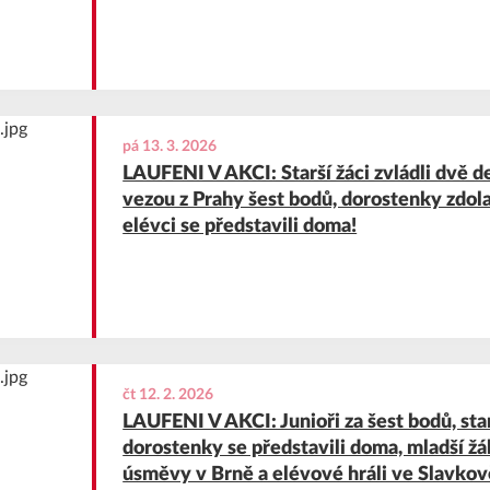
pá 13. 3. 2026
LAUFENI V AKCI: Starší žáci zvládli dvě d
vezou z Prahy šest bodů, dorostenky zdola
elévci se představili doma!
čt 12. 2. 2026
LAUFENI V AKCI: Junioři za šest bodů, star
dorostenky se představili doma, mladší ž
úsměvy v Brně a elévové hráli ve Slavkov