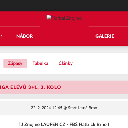
NÁBOR
GALERIE
Zápasy
Tabulka
Články
GA ELÉVŮ 3+1, 3. KOLO
22. 9. 2024 12:45
@ Start Lesná Brno
TJ Znojmo LAUFEN CZ - FBŠ Hattrick Brno I