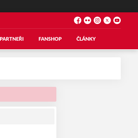
Facebook
Flickr
Instagram
Platform X
YouTube
PARTNEŘI
FANSHOP
ČLÁNKY