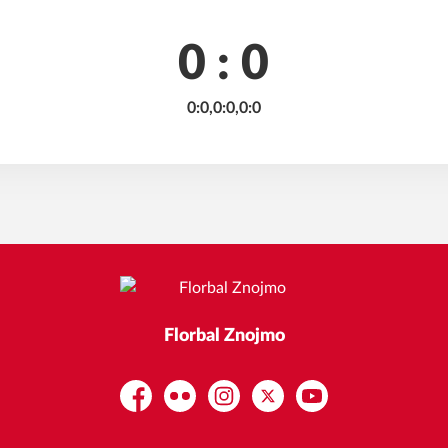
0 : 0
0:0,0:0,0:0
Florbal Znojmo
Facebook
Flickr
Instagram
Platform X
YouTube