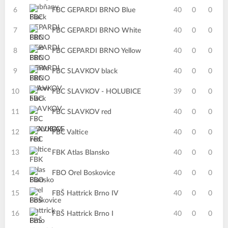
6
FBC GEPARDI BRNO Blue
40
0
0
7
FBC GEPARDI BRNO White
40
0
0
8
FBC GEPARDI BRNO Yellow
40
0
0
9
FBC SLAVKOV black
40
0
0
10
FBC SLAVKOV - HOLUBICE
39
0
0
11
FBC SLAVKOV red
40
0
0
12
FBC Valtice
40
0
0
13
FBK Atlas Blansko
40
0
0
14
FBO Orel Boskovice
40
0
0
15
FBŠ Hattrick Brno IV
40
0
0
16
FBŠ Hattrick Brno I
40
0
0