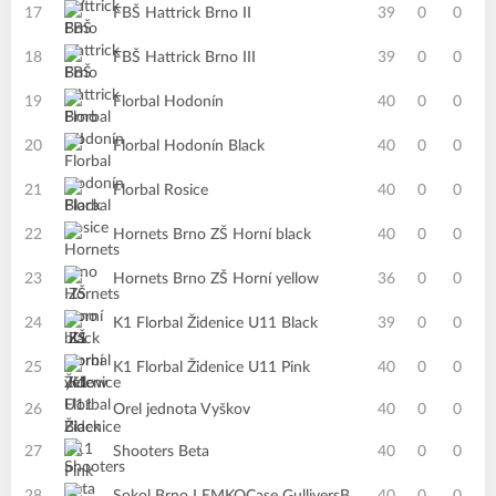
17
FBŠ Hattrick Brno II
39
0
0
18
FBŠ Hattrick Brno III
39
0
0
19
Florbal Hodonín
40
0
0
20
Florbal Hodonín Black
40
0
0
21
Florbal Rosice
40
0
0
22
Hornets Brno ZŠ Horní black
40
0
0
23
Hornets Brno ZŠ Horní yellow
36
0
0
24
K1 Florbal Židenice U11 Black
39
0
0
25
K1 Florbal Židenice U11 Pink
40
0
0
26
Orel jednota Vyškov
40
0
0
27
Shooters Beta
40
0
0