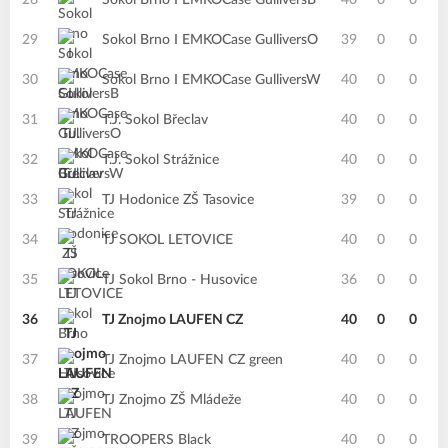
28
Sokol Brno I EMKOCase GulliversB
40
0
0
29
Sokol Brno I EMKOCase GulliversO
39
0
0
30
Sokol Brno I EMKOCase GulliversW
40
0
0
31
T.J. Sokol Břeclav
40
0
0
32
T.J. Sokol Strážnice
40
0
0
33
TJ Hodonice ZŠ Tasovice
39
0
0
34
TJ SOKOL LETOVICE
40
0
0
35
TJ Sokol Brno - Husovice
36
0
0
36
TJ Znojmo LAUFEN CZ
40
0
0
37
TJ Znojmo LAUFEN CZ green
40
0
0
38
TJ Znojmo ZŠ Mládeže
40
0
0
39
TROOPERS Black
40
0
0