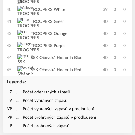
40
TROOPERS White
39
0
0
41
TROOPERS Green
40
0
0
42
TROOPERS Orange
40
0
0
43
TROOPERS Purple
40
0
0
44
ŠSK Očovská Hodonín Blue
40
0
0
45
ŠSK Očovská Hodonín Red
40
0
0
Legenda:
Z
...
Počet odehraných zápasů
V
...
Počet vyhraných zápasů
VP
...
Počet vyhraných zápasů v prodloužení
PP
...
Počet prohraných zápasů v prodloužení
P
...
Počet prohraných zápasů