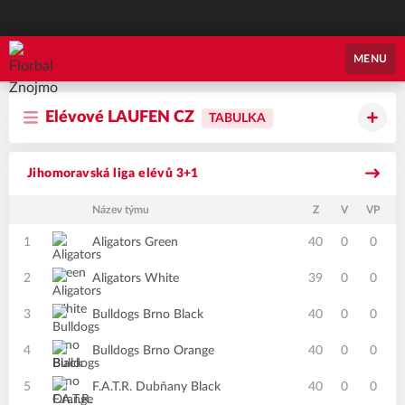
Florbal Znojmo
MENU
Elévové LAUFEN CZ
TABULKA
Jihomoravská liga elévů 3+1
Název týmu
Z
V
VP
P
1
Aligators Green
40
0
0
2
Aligators White
39
0
0
3
Bulldogs Brno Black
40
0
0
4
Bulldogs Brno Orange
40
0
0
5
F.A.T.R. Dubňany Black
40
0
0