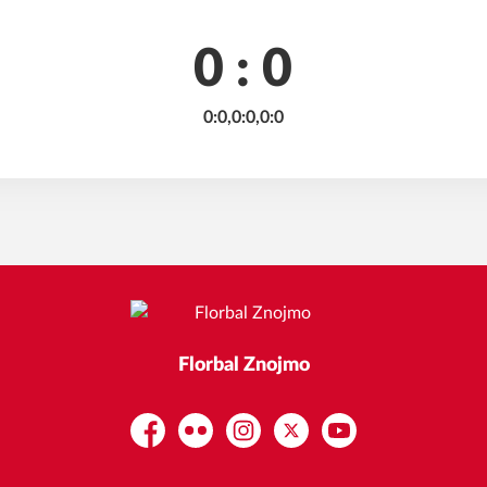
0 : 0
0:0,0:0,0:0
Florbal Znojmo
Facebook
Flickr
Instagram
Platform X
YouTube