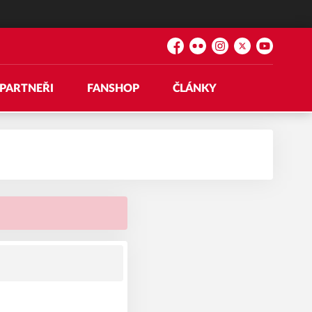
Facebook
Flickr
Instagram
Platform X
YouTube
PARTNEŘI
FANSHOP
ČLÁNKY