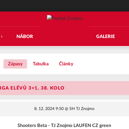
NÁBOR
GALERIE
Zápasy
Tabulka
Články
GA ELÉVŮ 3+1, 38. KOLO
8. 12. 2024 9:50
@ SH TJ Znojmo
Shooters Beta - TJ Znojmo LAUFEN CZ green