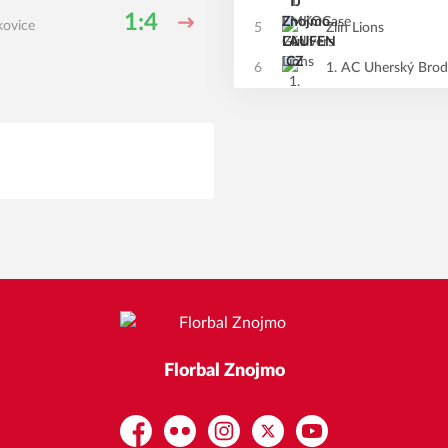
1:4
kovice
5
Zlín Lions
6
1. AC Uherský Brod
Florbal Znojmo
Facebook
Flickr
Instagram
Platform X
YouTube