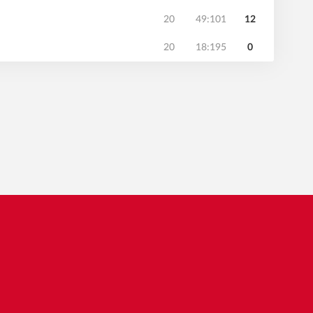
20
49:101
12
20
18:195
0