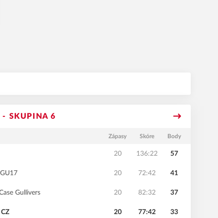
 - SKUPINA 6
Zápasy
Skóre
Body
20
136:22
57
e GU17
20
72:42
41
ase Gullivers
20
82:32
37
 CZ
20
77:42
33