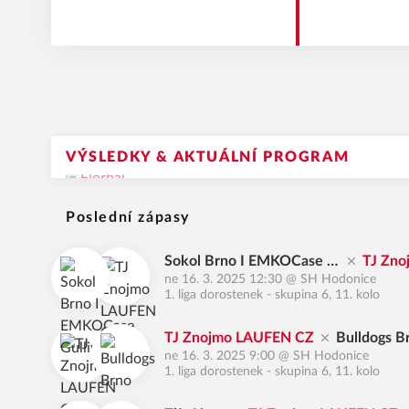
VÝSLEDKY & AKTUÁLNÍ PROGRAM
Poslední zápasy
Sokol Brno I EMKOCase G
TJ Zn
ne 16. 3. 2025 12:30
@
SH Hodonice
ullivers
N CZ
1. liga dorostenek - skupina 6, 11. kolo
TJ Znojmo LAUFEN CZ
Bulldogs B
ne 16. 3. 2025 9:00
@
SH Hodonice
1. liga dorostenek - skupina 6, 11. kolo