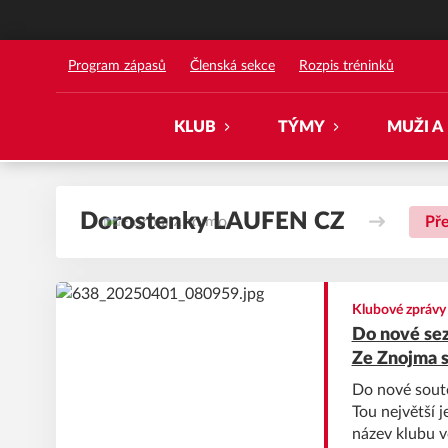
Florbal Znojmo
Program zápasů
Členská sekce
Rozpis tréninků
KLUB
TÝMY
MUŽI A
Dorostenky LAUFEN CZ
Př
Klubové zprávy
Do nové sez
Ze Znojma s
Do nové soutě
Tou největší 
název klubu v