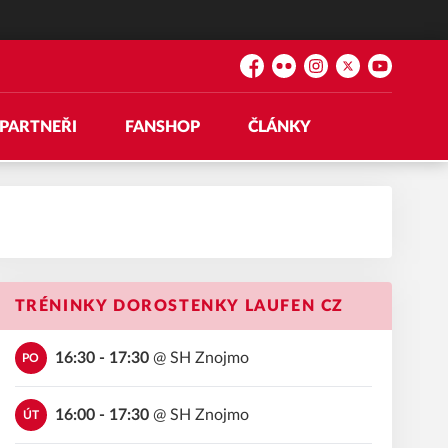
Facebook
Flickr
Instagram
Platform X
YouTube
PARTNEŘI
FANSHOP
ČLÁNKY
TRÉNINKY DOROSTENKY LAUFEN CZ
16:30 - 17:30
@
SH Znojmo
PO
16:00 - 17:30
@
SH Znojmo
ÚT