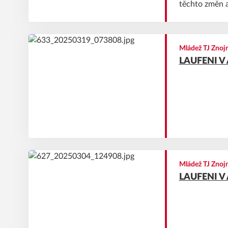
těchto změn a
článku.
Mládež TJ Zno
LAUFENI V A
Mládež TJ Zno
LAUFENI V A