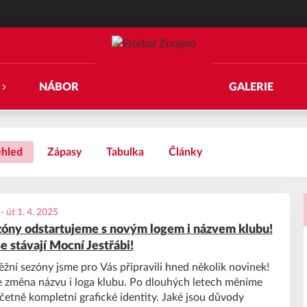
NÁBOR
GALERIE
ehled
Zápasy
Tabulka
Články
-
út 1. 4. 2025
óny odstartujeme s novým logem i názvem klubu!
e stávají Mocní Jestřábi!
žní sezóny jsme pro Vás připravili hned několik novinek!
je změna názvu i loga klubu. Po dlouhých letech měníme
četně kompletní grafické identity. Jaké jsou důvody