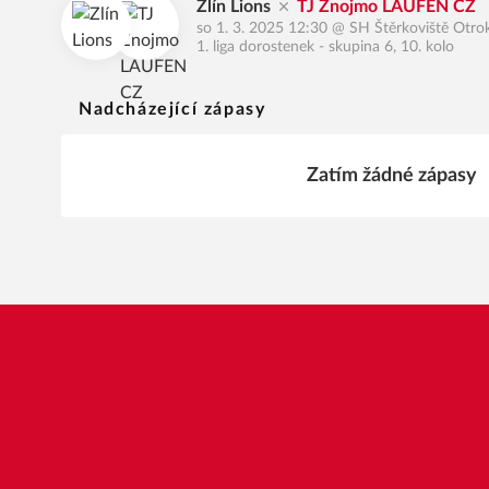
Zlín Lions
TJ Znojmo LAUFEN CZ
so 1. 3. 2025 12:30
@
SH Štěrkoviště Otro
1. liga dorostenek - skupina 6, 10. kolo
Nadcházející zápasy
Zatím žádné zápasy