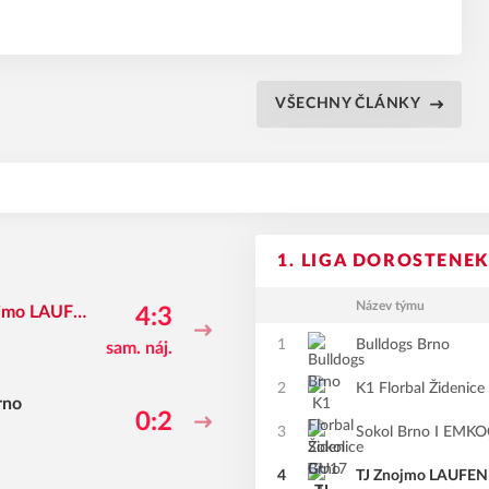
VŠECHNY ČLÁNKY
1. LIGA DOROSTENEK
Název týmu
ojmo LAUFE
4:3
1
Bulldogs Brno
sam. náj.
2
K1 Florbal Židenic
rno
0:2
3
Sokol Brno I EMKOC
4
TJ Znojmo LAUFEN