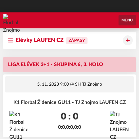
Florbal Znojmo
MENU
Elévky LAUFEN CZ
ZÁPASY
LIGA ELÉVEK 3+1 - SKUPINA 6, 3. KOLO
5. 11. 2023 9:00
@ SH TJ Znojmo
K1 Florbal Židenice GU11 - TJ Znojmo LAUFEN CZ
0 : 0
0:0,0:0,0:0