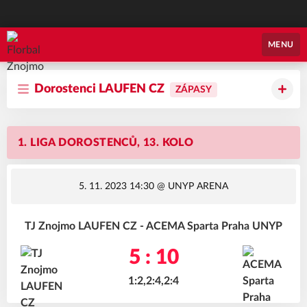
Florbal Znojmo
MENU
Dorostenci LAUFEN CZ
ZÁPASY
1. LIGA DOROSTENCŮ, 13. KOLO
5. 11. 2023 14:30
@ UNYP ARENA
TJ Znojmo LAUFEN CZ - ACEMA Sparta Praha UNYP
5 : 10
1:2,2:4,2:4