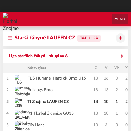
Florbal Znojmo
MENU
Starší žákyně LAUFEN CZ
TABULKA
Liga starších žákyň - skupina 6
Název týmu
Z
V
VP
PP
1
FBŠ Hummel Hattrick Brno U15
18
16
0
2
2
Bulldogs Brno
18
13
2
0
3
TJ Znojmo LAUFEN CZ
18
10
1
2
4
K1 Florbal Židenice GU15
18
10
1
0
5
Zlín Lions
18
3
3
0