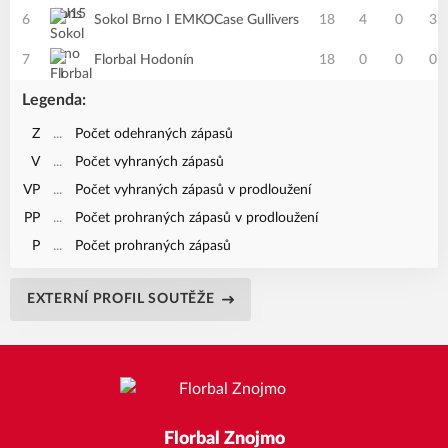
6
Sokol Brno I EMKOCase Gullivers
18
4
0
3
7
Florbal Hodonín
18
0
0
0
Legenda:
Z
...
Počet odehraných zápasů
V
...
Počet vyhraných zápasů
VP
...
Počet vyhraných zápasů v prodloužení
PP
...
Počet prohraných zápasů v prodloužení
P
...
Počet prohraných zápasů
EXTERNÍ PROFIL SOUTĚŽE
Florbal Znojmo