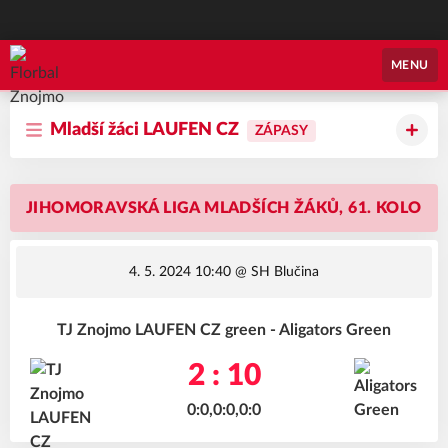
Florbal Znojmo
MENU
Mladší žáci LAUFEN CZ
ZÁPASY
JIHOMORAVSKÁ LIGA MLADŠÍCH ŽÁKŮ, 61. KOLO
4. 5. 2024 10:40
@ SH Blučina
TJ Znojmo LAUFEN CZ green - Aligators Green
2 : 10
0:0,0:0,0:0