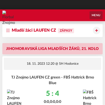
Florbal Znojmo
MENU
Mladší žáci LAUFEN CZ
ZÁPASY
JIHOMORAVSKÁ LIGA MLADŠÍCH ŽÁKŮ, 21. KOLO
18. 11. 2023 12:20
@ SH Hodonice
TJ Znojmo LAUFEN CZ green - FBŠ Hattrick Brno
Blue
5 : 4
0:0,0:0,0:0