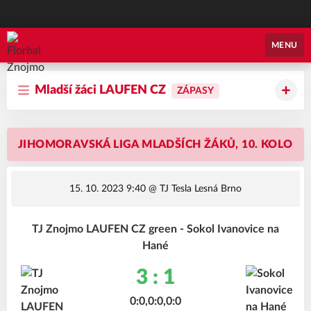
Florbal Znojmo
MENU
Mladší žáci LAUFEN CZ
ZÁPASY
JIHOMORAVSKÁ LIGA MLADŠÍCH ŽÁKŮ, 10. KOLO
15. 10. 2023 9:40
@ TJ Tesla Lesná Brno
TJ Znojmo LAUFEN CZ green - Sokol Ivanovice na
Hané
3 : 1
0:0,0:0,0:0