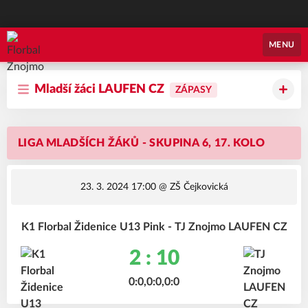
Florbal Znojmo
MENU
Mladší žáci LAUFEN CZ
ZÁPASY
LIGA MLADŠÍCH ŽÁKŮ - SKUPINA 6, 17. KOLO
23. 3. 2024 17:00
@ ZŠ Čejkovická
K1 Florbal Židenice U13 Pink - TJ Znojmo LAUFEN CZ
2 : 10
0:0,0:0,0:0