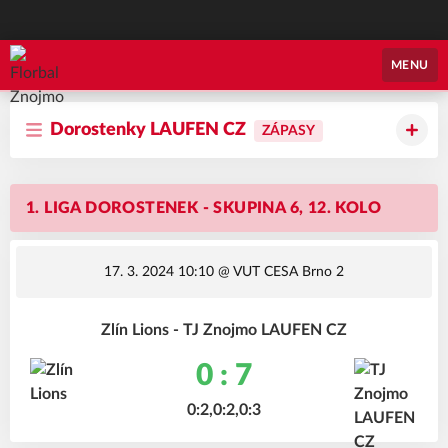
Florbal Znojmo
MENU
Dorostenky LAUFEN CZ
ZÁPASY
1. LIGA DOROSTENEK - SKUPINA 6, 12. KOLO
17. 3. 2024 10:10
@ VUT CESA Brno 2
Zlín Lions - TJ Znojmo LAUFEN CZ
0 : 7
0:2,0:2,0:3