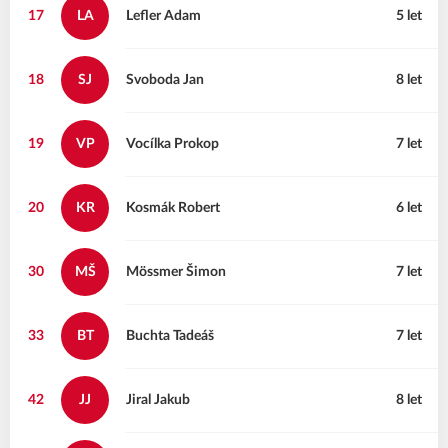
17
LA
Lefler
Adam
5 let
18
SJ
Svoboda
Jan
8 let
19
VP
Vocílka
Prokop
7 let
20
KR
Kosmák
Robert
6 let
30
MŠ
Mössmer
Šimon
7 let
33
BT
Buchta
Tadeáš
7 let
42
JJ
Jiral
Jakub
8 let