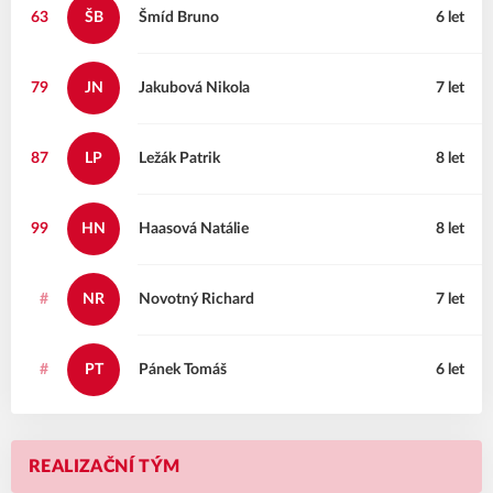
63
ŠB
Šmíd
Bruno
6 let
79
JN
Jakubová
Nikola
7 let
87
LP
Ležák
Patrik
8 let
99
HN
Haasová
Natálie
8 let
#
NR
Novotný
Richard
7 let
#
PT
Pánek
Tomáš
6 let
REALIZAČNÍ TÝM