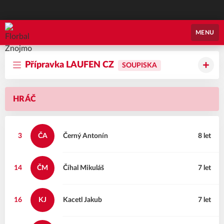
Florbal Znojmo
MENU
Přípravka LAUFEN CZ
SOUPISKA
HRÁČ
3
ČA
Černý
Antonín
8 let
14
ČM
Číhal
Mikuláš
7 let
16
KJ
Kacetl
Jakub
7 let