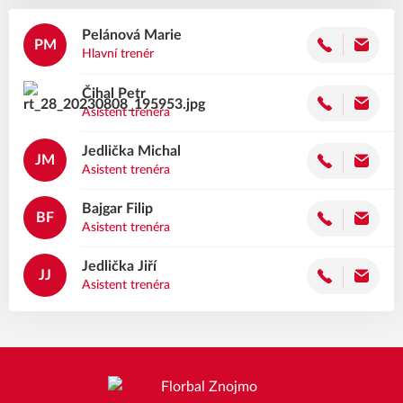
Pelánová
Marie
PM
Hlavní trenér
Čihal
Petr
Asistent trenéra
Jedlička
Michal
JM
Asistent trenéra
Bajgar
Filip
BF
Asistent trenéra
Jedlička
Jiří
JJ
Asistent trenéra