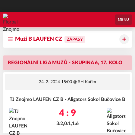
Florbal Znojmo
MENU
Muži B LAUFEN CZ
ZÁPASY
REGIONÁLNÍ LIGA MUŽŮ - SKUPINA 6, 17. KOLO
24. 2. 2024 15:00
@ SH Kuřim
TJ Znojmo LAUFEN CZ B - Aligators Sokol Bučovice B
4 : 9
3:2,0:1,1:6