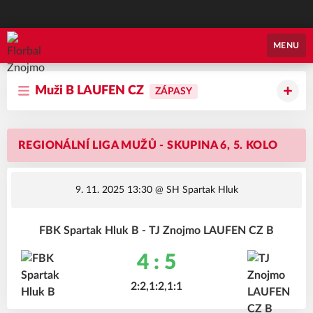
Florbal Znojmo
MENU
Muži B LAUFEN CZ
ZÁPASY
REGIONÁLNÍ LIGA MUŽŮ - SKUPINA 6, 5. KOLO
9. 11. 2025 13:30
@ SH Spartak Hluk
FBK Spartak Hluk B - TJ Znojmo LAUFEN CZ B
4 : 5
2:2,1:2,1:1