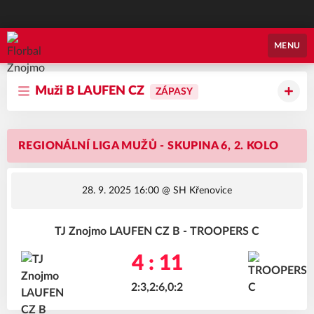
Florbal Znojmo
MENU
Muži B LAUFEN CZ
ZÁPASY
REGIONÁLNÍ LIGA MUŽŮ - SKUPINA 6, 2. KOLO
28. 9. 2025 16:00
@ SH Křenovice
TJ Znojmo LAUFEN CZ B - TROOPERS C
4 : 11
2:3,2:6,0:2