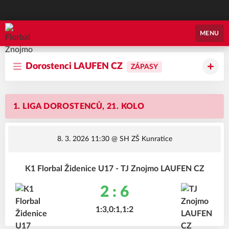
Florbal Znojmo
MENU
Dorostenci LAUFEN CZ
ZÁPASY
1. LIGA DOROSTENCŮ, 21. KOLO
8. 3. 2026 11:30
@ SH ZŠ Kunratice
K1 Florbal Židenice U17 - TJ Znojmo LAUFEN CZ
2 : 6
1:3,0:1,1:2