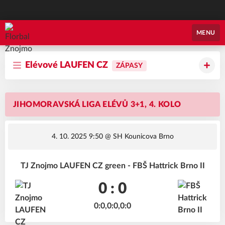
Florbal Znojmo
MENU
Elévové LAUFEN CZ
ZÁPASY
JIHOMORAVSKÁ LIGA ELÉVŮ 3+1, 4. KOLO
4. 10. 2025 9:50
@ SH Kounicova Brno
TJ Znojmo LAUFEN CZ green - FBŠ Hattrick Brno II
0 : 0
0:0,0:0,0:0