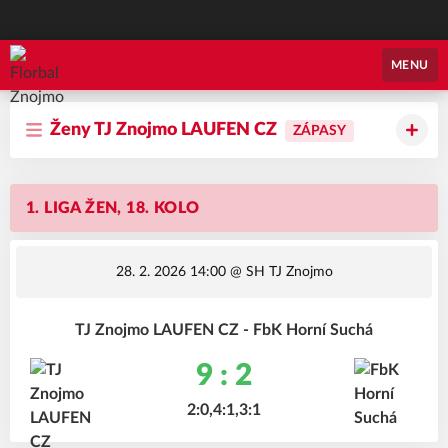
Florbal Znojmo
MENU
Ženy TJ Znojmo LAUFEN CZ
ZÁPASY
1. LIGA ŽEN, 18. KOLO
28. 2. 2026 14:00
@ SH TJ Znojmo
TJ Znojmo LAUFEN CZ - FbK Horní Suchá
9 : 2
2:0,4:1,3:1