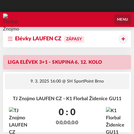
Florbal Znojmo
MENU
Elévky LAUFEN CZ
ZÁPASY
LIGA ELÉVEK 3+1 - SKUPINA 6, 12. KOLO
9. 3. 2025 16:00
@ SH SportPoint Brno
TJ Znojmo LAUFEN CZ - K1 Florbal Židenice GU11
0 : 0
0:0,0:0,0:0