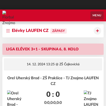
Florbal Znojmo
MENU
Elévky LAUFEN CZ
ZÁPASY
LIGA ELÉVEK 3+1 - SKUPINA 6, 8. KOLO
14. 12. 2024 13:25
@ ZŠ Čejkovická
Orel Uherský Brod - ZŠ Prakšice - TJ Znojmo LAUFEN
CZ
0 : 0
0:0,0:0,0:0