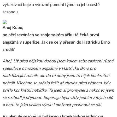
vyřazovací boje a výrazně pomohl týmu na jeho cestě
sezonou.
Ahoj Kubo,
po pěti sezónách ve znojemském áčku tě čeká první
angažmá v superlize. Jak se celý přesun do Hattricku Brno
zrodil?
Ahoj. Už před nějakou dobou jsem kolem sebe zaslechl různé
spekulace o možném angažmá v Hattricku Brno pro
nadcházející ročník, ale do té doby jsem to nijak konkrétně
neřešil. Všechno se začalo řešit až zhruba před týdnem, kdy
přišla konkrétní nabídka. Tu jsem si promyslel a nakonec jsem
se rozhodl ji přijmout. Superliga byla vždy jedním z mých cílů
a beru to jako velkou výzvu i možnost posunout se dál.
V uplynulé sezóně jsi byl jasnou brankářskou jedničkou