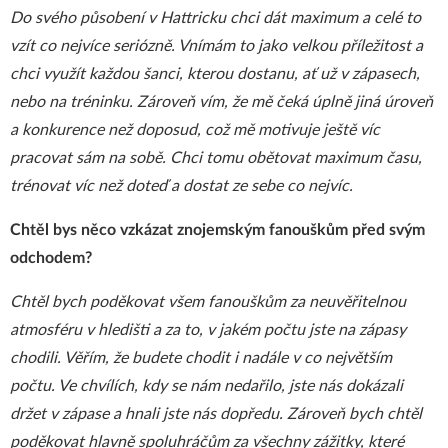
Do svého působení v Hattricku chci dát maximum a celé to
vzít co nejvíce seriózně. Vnímám to jako velkou příležitost a
chci využít každou šanci, kterou dostanu, ať už v zápasech,
nebo na tréninku. Zároveň vím, že mě čeká úplně jiná úroveň
a konkurence než doposud, což mě motivuje ještě víc
pracovat sám na sobě. Chci tomu obětovat maximum času,
trénovat víc než doteď a dostat ze sebe co nejvíc.
Chtěl bys něco vzkázat znojemským fanouškům před svým
odchodem?
Chtěl bych poděkovat všem fanouškům za neuvěřitelnou
atmosféru v hledišti a za to, v jakém počtu jste na zápasy
chodili. Věřím, že budete chodit i nadále v co největším
počtu. Ve chvílích, kdy se nám nedařilo, jste nás dokázali
držet v zápase a hnali jste nás dopředu. Zároveň bych chtěl
poděkovat hlavně spoluhráčům za všechny zážitky, které