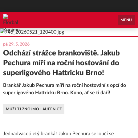
Florbal Znojmo
MENU
pá 29. 5. 2026
Odchází strážce brankoviště. Jakub
Pechura míří na roční hostování do
superligového Hattricku Brno!
Brankář Jakub Pechura míří na roční hostování s opcí do
superligového Hattricku Brno. Kubo, ať se ti daří!
MUŽI TJ ZNOJMO LAUFEN CZ
Jednadvacetiletý brankář Jakub Pechura se loučí se