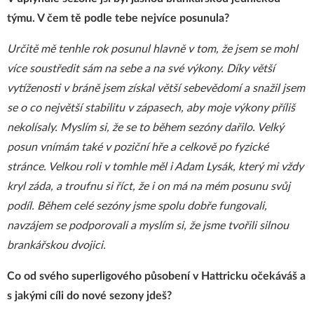
týmu. V čem tě podle tebe nejvíce posunula?
Určitě mě tenhle rok posunul hlavně v tom, že jsem se mohl
více soustředit sám na sebe a na své výkony. Díky větší
vytíženosti v bráně jsem získal větší sebevědomí a snažil jsem
se o co největší stabilitu v zápasech, aby moje výkony příliš
nekolísaly. Myslím si, že se to během sezóny dařilo. Velký
posun vnímám také v poziční hře a celkově po fyzické
stránce. Velkou roli v tomhle měl i Adam Lysák, který mi vždy
kryl záda, a troufnu si říct, že i on má na mém posunu svůj
podíl. Během celé sezóny jsme spolu dobře fungovali,
navzájem se podporovali a myslím si, že jsme tvořili silnou
brankářskou dvojici.
Co od svého superligového působení v Hattricku očekáváš a
s jakými cíli do nové sezony jdeš?