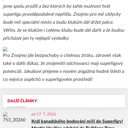
jsme spolu prožili a bez kterých by tahle možnost hrát
superligu pravděpodobně nepřišla. Znojmo pro mě vždycky
bude mít speciální místo a budu klukům dál držet palce.
Věřím, že se klukům i celému klubu bude dál dařit a že budou
přicházet jen ty nejlepší výsledky.
Pro Znojmo jde bezpochyby o citelnou ztrátu, zároveň však
také o další důkaz, že znojemští odchovanci mají superligový
potenciál. Jakubovi přejeme v novém angažmá hodně štěstí a
co nejvíce úspěchů v superligovém prostředí!
DALŠÍ ČLÁNKY
pá 17. 7. 2026
Král kanadského bodování míří do Superligy!