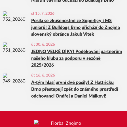
Martin Vavřina odchází do Bulldogs Brno
st 15. 7. 2026
Posila se zkušenostmi ze Superligy i MS
juniorů! Z Bulldogs Brno přichází do Znojma
slovenský obránce Jakub Vitek
út 30. 6. 2026
JEDNO VELKÉ DÍKY! Poděkování partnerům
našeho klubu za podporu v sezóně
2025/2026
út 16. 6. 2026
A-tým hlasí první dvě posily! Z Hattricku
Brno přestupují zpět do známého prostředí
odchovanci Ondřej a Daniel Málkovi!