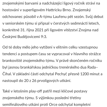
znojemskými barvami a nadcházející ligový ročník stráví na
hostování v superligovém Hattricku Brno. Znojemský
odchovanec působil v A-týmu Laufenu pět sezón. Svůj debut
v seniorském týmu si připsal v čerstvých sedmnácti letech,
konkrétně 31. října 2021 při ligovém vítězství Znojma nad
Českými Budějovicemi 9:3.
Od té doby mělo jeho vytížení v elitním celku vzestupnou
tendenci a postupem času se vypracoval v hlavního strážce
brankoviště znojemského týmu. V právě skončeném ročníku
byl jasnou brankářskou jedničkou trenérského dua Rada–
Čihal. V základní části odchytal Pechyč přesně 1200 minut a
nastoupil do 20 z 26 prvoligových utkání.
Také v letošním play-off patřil mezi klíčové postavy
znojemského týmu. S výjimkou poslední třetiny
semifinálového utkání proti Orce odchytal kompletní