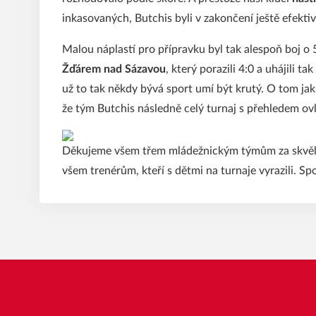
inkasovaných, Butchis byli v zakončení ještě efektivn
Malou náplastí pro přípravku byl tak alespoň boj o 5.
Žďárem nad Sázavou
, který porazili 4:0 a uhájili 
už to tak někdy bývá sport umí být krutý. O tom jak k
že tým Butchis následně celý turnaj s přehledem ovl
Děkujeme všem třem mládežnickým týmům za skvělou
všem trenérům, kteří s dětmi na turnaje vyrazili. Sp