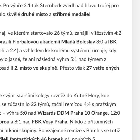
. Po výhře 3:1 tak Šternberk zvedl nad hlavu trofej pro
alo skvělé
druhé místo
a
stříbrné medaile
!
aj, ve kterém startovalo 26 týmů, zahájili vítězstvím 4:2
razili
Florbalovou akademii Mladá Boleslav
8:0 a
IBK
ohra 2:4) a vzhledem ke krutému systému turnaje, kdy
bylo jasné, že ani následná výhra 5:1 nad týmem z
bsadili
2. místo ve skupině
. Přesto však
27 vstřelených
se svými staršími kolegy rovněž do Kutné Hory, kde
o se zúčastnilo 22 týmů, začali remízou 4:4 s pražským
šť – výhra 5:0 nad
Wizards DDM Praha 10 Orange
, 12:0
orou
a 8:1 nad
FBK Vosy Praha
. Nikdo z přítomných
í utkání skupiny. Po vzájemné remíze s Butchis se totiž
říleli fantastických 46 branek
při pouhých 5