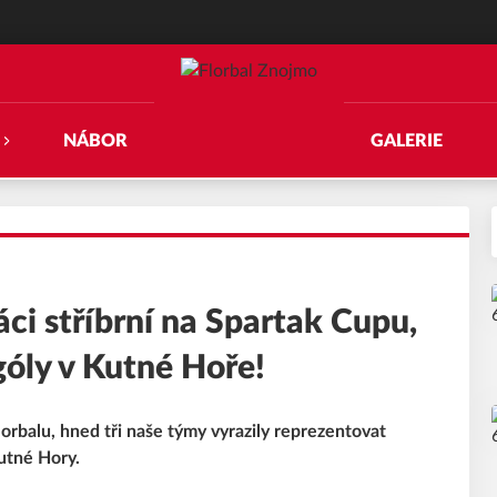
NÁBOR
GALERIE
ci stříbrní na Spartak Cupu,
góly v Kutné Hoře!
orbalu, hned tři naše týmy vyrazily reprezentovat
utné Hory.