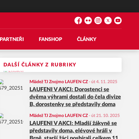
Facebook
Flickr
Instagram
Platform X
YouTube
PARTNEŘI
FANSHOP
ČLÁNKY
DALŠÍ ČLÁNKY Z RUBRIKY
Mládež TJ Znojmo LAUFEN CZ
-
út 4. 11. 2025
LAUFENI V AKCI: Dorostenci se
dvěma výhrami dostali do čela divize
B, dorostenky se představily doma
Mládež TJ Znojmo LAUFEN CZ
-
út 21. 10. 2025
LAUFENI V AKCI: Mladší žákyně se
představily doma, elévové hráli v
Brně, starší žáci posbírali celkem 11