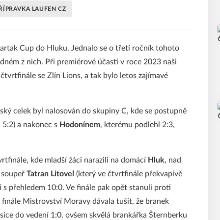
ŘÍPRAVKA LAUFEN CZ
Spartak Cup do Hluku. Jednalo se o třetí ročník tohoto
ném z nich. Při premiérové účasti v roce 2023 naši
čtvrtfinále se Zlín Lions, a tak bylo letos zajímavé
ský celek byl nalosován do skupiny C, kde se postupně
 5:2) a nakonec s
Hodonínem
, kterému podlehl 2:3,
tfinále, kde mladší žáci narazili na domácí
Hluk
, nad
ý soupeř
Tatran Litovel
(který ve čtvrtfinále překvapivě
i s přehledem 10:0. Ve finále pak opět stanuli proti
 finále Mistrovství Moravy dávala tušit, že branek
sice do vedení 1:0, ovšem skvělá brankářka Šternberku