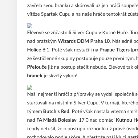
zavřela svou branku a skórovali už jen hráči soupeře
vítěze Spartak Cupu a na naše hráče tentokrát zůst
Elévové se zúčastnili Silver Cupu v Kutné Hoře. Turn
nad pražským
Wizards DDM Praha 10
. Následně po
Holice
8:1. Poté však nestačili na
Prague Tigers
(pr
ze šestičlenné skupiny postupuje pouze první tým, 
Přelouče
již na postup stačit nebude. Elévové tak o
branek
je skvělý výkon!
Naši nejmenší hráči z přípravky se vydali společně 
startovali na místním Silver Cupu. V turnaji, kteréh
týmem
Butchis Red
. Poté však nastala vítězná smr
nad
FA Mladá Boleslav
, 17:0 nad domácí
Kutnou H
tehdy netušil, že o postupu rozhodlo už právě úvodn
rozhodovalo podle skóre. A přestože naši kluci
nast