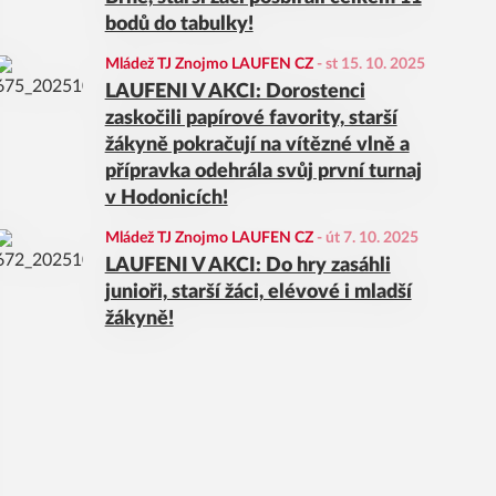
bodů do tabulky!
Mládež TJ Znojmo LAUFEN CZ
-
st 15. 10. 2025
LAUFENI V AKCI: Dorostenci
zaskočili papírové favority, starší
žákyně pokračují na vítězné vlně a
přípravka odehrála svůj první turnaj
v Hodonicích!
Mládež TJ Znojmo LAUFEN CZ
-
út 7. 10. 2025
LAUFENI V AKCI: Do hry zasáhli
junioři, starší žáci, elévové i mladší
žákyně!