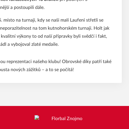
ější a postoupili dále.
 místo na turnaji, kdy se naši malí Laufeni střetli se
tak neporazitelnost na tom kutnohorském turnaji. Holt jak
valitní výkony to od naší přípravky byli svědčí i fakt,
ádl a vybojoval zlaté medaile.
 reprezentaci našeho klubu! Obrovské díky patří také
ousta nových zážitků – a to se počítá!