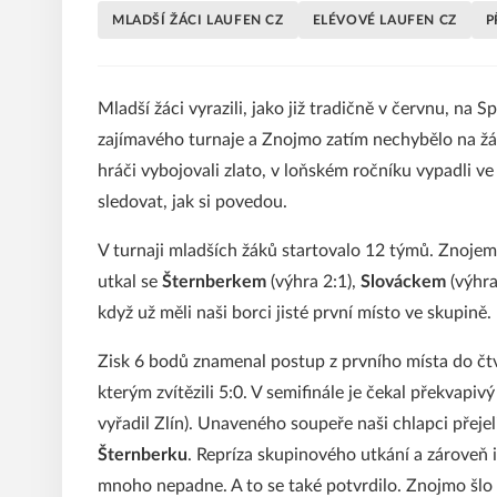
MLADŠÍ ŽÁCI LAUFEN CZ
ELÉVOVÉ LAUFEN CZ
P
Mladší žáci vyrazili, jako již tradičně v červnu, na 
zajímavého turnaje a Znojmo zatím nechybělo na žád
hráči vybojovali zlato, v loňském ročníku vypadli ve 
sledovat, jak si povedou.
V turnaji mladších žáků startovalo 12 týmů. Znojem
utkal se
Šternberkem
(výhra 2:1),
Slováckem
(výhra
když už měli naši borci jisté první místo ve skupině.
Zisk 6 bodů znamenal postup z prvního místa do čtvr
kterým zvítězili 5:0. V semifinále je čekal překvapiv
vyřadil Zlín). Unaveného soupeře naši chlapci přejel
Šternberku
. Repríza skupinového utkání a zároveň i
mnoho nepadne. A to se také potvrdilo. Znojmo šlo 