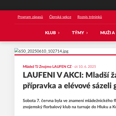
Florbal Znojmo
Program zápasů
Členská sekce
Rozpis tréninků
KLUB
TÝMY
MUŽI A
Mládež TJ Znojmo LAUFEN CZ
-
út 10. 6. 2025
LAUFENI V AKCI: Mladší žá
přípravka a elévové sázeli 
Sobota 7. června byla ve znamení mládežnického fl
znojemský florbalový klub na turnaje do Hluku a K