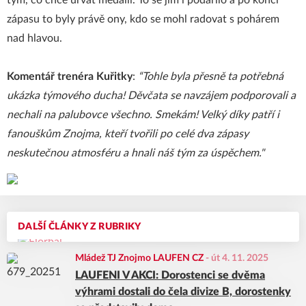
tým, co chce urvat medaili. To se jim i podařilo a po konci
zápasu to byly právě ony, kdo se mohl radovat s pohárem
nad hlavou.
Komentář trenéra Kuřitky
:
“Tohle byla přesně ta potřebná
ukázka týmového ducha! Děvčata se navzájem podporovali a
nechali na palubovce všechno. Smekám! Velký díky patří i
fanouškům Znojma, kteří tvořili po celé dva zápasy
neskutečnou atmosféru a hnali náš tým za úspěchem."
DALŠÍ ČLÁNKY Z RUBRIKY
Mládež TJ Znojmo LAUFEN CZ
-
út 4. 11. 2025
LAUFENI V AKCI: Dorostenci se dvěma
výhrami dostali do čela divize B, dorostenky