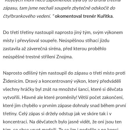
“Kdybych mohl něco zapomenout byla by to druhá třetina
zápasu, tam jsme nechali soupeře zbytečně odskočit do
čtyřbrankového vedení. “
okomentoval trenér Kuřitka
.
Do třetí třetiny nastoupil naprosto jiný tým, svým výkonem
místy i převyšoval soupeře. Neúspěšnou stíhací jízdu
zastavila až záverečná siréna, před kterou proběhlo
neúspěšné trestné střílení Znojma.
Naprosto odlišný tým nastoupil do zápasu o třetí místo proti
Židenicím. Dravý a koncentrovaný výkon, který předváděli
všechny hráčky byl znát na množství šancí, které si děvčata
vytvořili. Hlavně ale které proměnily! Větší počet zakončení,
které jim chybělo v prvním zápase dohnaly snad během první
třetiny. Celý zápas si držely odstup jak ve skóre tak i v
koncentraci. Na děvčatech bylo jasně vidět, že oni jsou ten