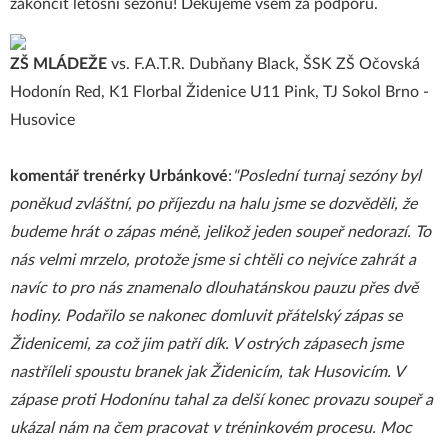
zakončit letošní sezónu! Děkujeme všem za podporu.
ZŠ MLÁDEŽE
vs. F.A.T.R. Dubňany Black, ŠSK ZŠ Očovská
Hodonín Red, K1 Florbal Židenice U11 Pink, TJ Sokol Brno -
Husovice
komentář trenérky Urbánkové
:
"Poslední turnaj sezóny byl
poněkud zvláštní, po příjezdu na halu jsme se dozvěděli, že
budeme hrát o zápas méně, jelikož jeden soupeř nedorazí. To
nás velmi mrzelo, protože jsme si chtěli co nejvíce zahrát a
navíc to pro nás znamenalo dlouhatánskou pauzu přes dvě
hodiny. Podařilo se nakonec domluvit přátelský zápas se
Židenicemi, za což jim patří dík. V ostrých zápasech jsme
nastříleli spoustu branek jak Židenicím, tak Husovicím. V
zápase proti Hodonínu tahal za delší konec provazu soupeř a
ukázal nám na čem pracovat v tréninkovém procesu. Moc