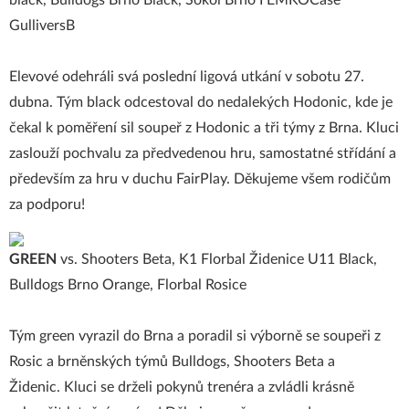
black, Bulldogs Brno Black, Sokol Brno I EMKOCase
GulliversB
Elevové odehráli svá poslední ligová utkání v sobotu 27.
dubna. Tým black odcestoval do nedalekých Hodonic, kde je
čekal k poměření sil soupeř z Hodonic a tři týmy z Brna. Kluci
zaslouží pochvalu za předvedenou hru, samostatné střídání a
především za hru v duchu FairPlay. Děkujeme všem rodičům
za podporu!
GREEN
vs. Shooters Beta, K1 Florbal Židenice U11 Black,
Bulldogs Brno Orange, Florbal Rosice
Tým green vyrazil do Brna a poradil si výborně se soupeři z
Rosic a brněnských týmů Bulldogs, Shooters Beta a
Židenic. Kluci se drželi pokynů trenéra a zvládli krásně