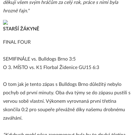
děkuji všem svým hráčům za celý rok, práce s nimi byla
hrozně fajn."
STARŠÍ ŽÁKYNĚ
FINAL FOUR
SEMIFINÁLE vs. Bulldogs Brno 3:5
O 3. MÍSTO vs. K1 Florbal Židenice GU15 6:3
O tom jak je tento zápas s Bulldogs Brno důležitý nebylo
pochyb od první minuty. Oba dva týmy se do zápasu pustili s
vervou sobě vlastní. Výkonem vyrovnaná první třetina
skončila 0:2 pro soupeře převážně díky našemu drobnému
zaváhání.