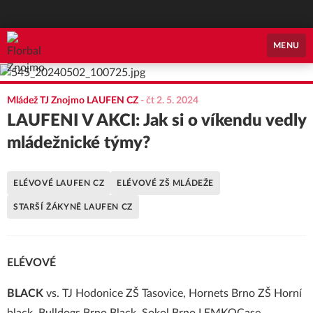
Florbal Znojmo
MENU
Mládež TJ Znojmo LAUFEN CZ
-
čt 2. 5. 2024
LAUFENI V AKCI: Jak si o víkendu vedly
mládežnické týmy?
ELÉVOVÉ LAUFEN CZ
ELÉVOVÉ ZŠ MLÁDEŽE
STARŠÍ ŽÁKYNĚ LAUFEN CZ
ELÉVOVÉ
BLACK
vs. TJ Hodonice ZŠ Tasovice, Hornets Brno ZŠ Horní