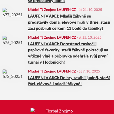
se představily doma
Mládež TJ Znojmo LAUFEN CZ
-
út 21. 10. 2025
LAUFENI V AKCI: Mladší žákyně se
představily doma, elévové hráli v Brně, starší
žáci posbírali celkem 11 bodů do tabulky!
Mládež TJ Znojmo LAUFEN CZ
-
st 15. 10. 2025
LAUFENI V AKCI: Dorostenci zaskočili
papírové favority, starší žákyně pokračují na
vítězné vlně a přípravka odehrála svůj první
turnaj v Hodonicích!
Mládež TJ Znojmo LAUFEN CZ
-
út 7. 10. 2025
LAUFENI V AKCI: Do hry zasáhli junioři, starší
žáci, elévové i mladší žákyně!